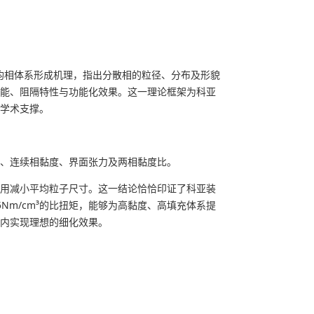
非均相体系形成机理，指出分散相的粒径、分布及形貌
能、阻隔特性与功能化效果。这一理论框架为科亚
学术支撑。
、连续相黏度、界面张力及两相黏度比。
用减小平均粒子尺寸。这一结论恰恰印证了科亚装
5Nm/cm³的比扭矩，能够为高黏度、高填充体系提
内实现理想的细化效果。