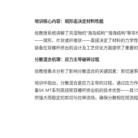
培训核心内容：相形态决定材料性能
信教授系统讲解了共混物的“海岛结构”“海海结构”等
——球形、片状或纤维状——直接决定了材料的力学性
装备在双螺杆挤出机设计及工艺优化方面提供了重要的
分散混合机理：应力主导破碎过程
信教授重点分析了影响分散混合的关键因素：剪切速率
培训中指出，分散混合是应力主导的过程，通过应力作
备SK MT系列高扭矩双螺杆挤出机的技术优势——其1
供强大而稳定的剪切与拉伸流场，确保分散相在短流程