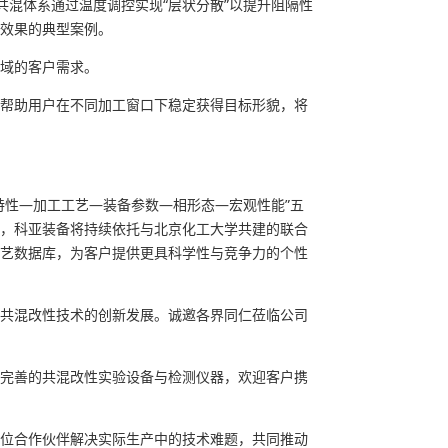
6共混体系通过温度调控实现“层状分散”以提升阻隔性
强效果的典型案例。
域的客户需求。
帮助用户在不同加工窗口下稳定获得目标形貌，将
特性—加工工艺—装备参数—相形态—宏观性能”五
，科亚装备将持续依托与北京化工大学共建的联合
艺数据库，为客户提供更具科学性与竞争力的个性
共混改性技术的创新发展。诚邀各界同仁莅临公司
完善的共混改性实验设备与检测仪器，欢迎客户携
位合作伙伴解决实际生产中的技术难题，共同推动