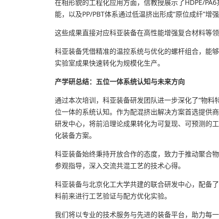
在相形貌的工程化应用方面，信教授展示了HDPE/PA
能，以及PP/PBT体系通过低温挤出形成“原位成纤”增
这些成果直接对应科亚装备在高性能增强复合材料等领
科亚装备凭借精准的温控系统与优化的螺杆组合，能够
实验室成果快速转化为规模化生产。
产学研总结：五位一体系统认知与未来方向
通过本次培训，科亚装备研发团队进一步深化了“物料
位一体的系统认知。作为配混挤出解决方案首选提供商
研发中心，将前沿理论成果转化为可复现、可预测的工
化装备方案。
科亚装备始终秉持开放合作的态度，致力于推动聚合物
参观指导，深入交流共混工艺的技术心得。
科亚装备与北京化工大学共建的联合研发中心，配备了
料前来进行工艺验证与配方优化实验。
我们将以专业的技术服务与先进的装备平台，助力每一