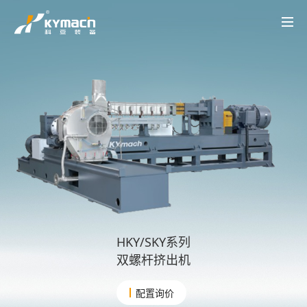
产品中心
HK系列
HK MT系列
SK系列
SK MT系列
HKV 系列
KY-LAB系列
HKY/SKY系列
备品备件
关于科亚
公司介绍
辉煌历程
荣誉资质
产品创新
行业应用
实验中心
智能配混解决方案
行业应用
UHMWPE
电线电缆
高性能塑料
工程塑料
降解塑料
聚合反应
再生塑料
聚合物脱挥
聚烯烃粉体造粒
母粒
热塑性弹性体
科亚动态
科亚动态
视频展示
联系我们
联系我们
招聘职位
CN
EN
HKY/SKY系列
双螺杆挤出机
配置询价