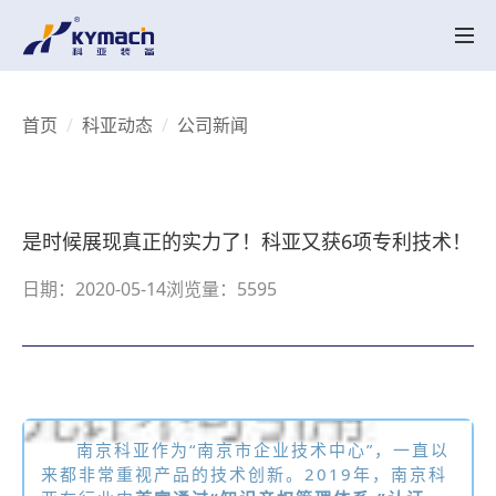
产品中心
HK系列
HK MT系列
SK系列
SK MT系列
HKV 系列
KY-LAB系列
HKY/SKY系列
备品备件
关于科亚
首页
科亚动态
公司新闻
公司介绍
辉煌历程
荣誉资质
产品创新
行业应用
实验中心
智能配混解决方案
行业应用
UHMWPE
电线电缆
高性能塑料
工程塑料
降解塑料
聚合反应
再生塑料
聚合物脱挥
聚烯烃粉体造粒
母粒
热塑性弹性体
科亚动态
是时候展现真正的实力了！科亚又获6项专利技术！
科亚动态
视频展示
联系我们
日期：2020-05-14
浏览量：5595
联系我们
招聘职位
CN
EN
南京科亚作为“南京市企业技术中心”，一直以
来都非常重视产品的技术创新。2019年，南京科